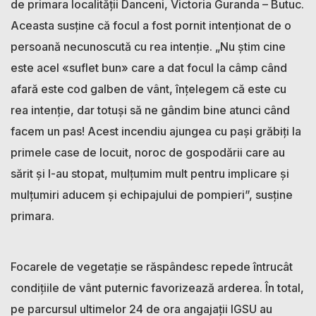
de primara localității Danceni, Victoria Guranda – Butuc.
Aceasta susține că focul a fost pornit intenționat de o
persoană necunoscută cu rea intenție. „Nu știm cine
este acel «suflet bun» care a dat focul la câmp când
afară este cod galben de vânt, înțelegem că este cu
rea intenție, dar totuși să ne gândim bine atunci când
facem un pas! Acest incendiu ajungea cu pași grăbiți la
primele case de locuit, noroc de gospodării care au
sărit și l-au stopat, mulțumim mult pentru implicare și
mulțumiri aducem și echipajului de pompieri”, susține
primara.
Focarele de vegetație se răspândesc repede întrucât
condițiile de vânt puternic favorizează arderea. În total,
pe parcursul ultimelor 24 de ora angajații IGSU au