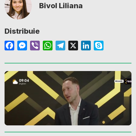
Bivol Liliana
Distribuie
Facebook
Messenger
Viber
WhatsApp
Telegram
X
LinkedIn
Skype