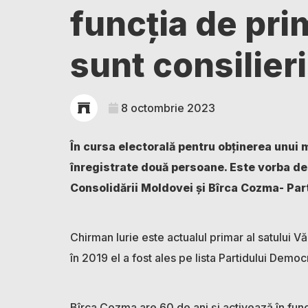
funcția de pri
sunt consilieri
8 octombrie 2023
În cursa electorală pentru obținerea unui 
înregistrate două persoane. Este vorba de 
Consolidării Moldovei și Bîrca Cozma- Part
Chirman Iurie este actualul primar al satului Vă
în 2019 el a fost ales pe lista Partidului Demo
Bîrca Cozma are 60 de ani și activează în funcț