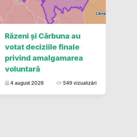
Răzeni și Cărbuna au
votat deciziile finale
privind amalgamarea
voluntară
4 august 2026
549 vizualizări