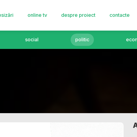
sizări
online tv
despre proiect
contacte
social
politic
eco
A