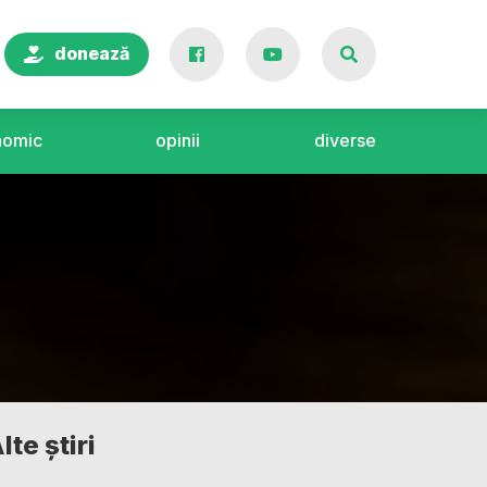
donează
nomic
opinii
diverse
lte știri