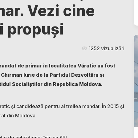
mar. Vezi cine
i propuși
1252 vizualizări
mandat de primar în localitatea Văratic au fost
Chirman Iurie de la Partidul Dezvoltării şi
idul Socialiștilor din Republica Moldova.
ratic și candidează pentru al treilea mandat. În 2015 și
crat din Moldova.
ie de achiziționar într-un SRL.