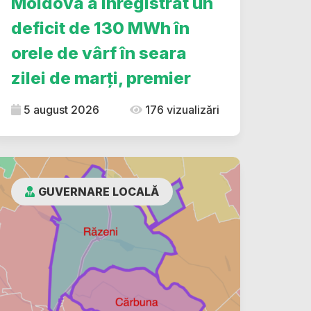
Moldova a înregistrat un
deficit de 130 MWh în
orele de vârf în seara
zilei de marți, premier
5 august 2026
176 vizualizări
GUVERNARE LOCALĂ