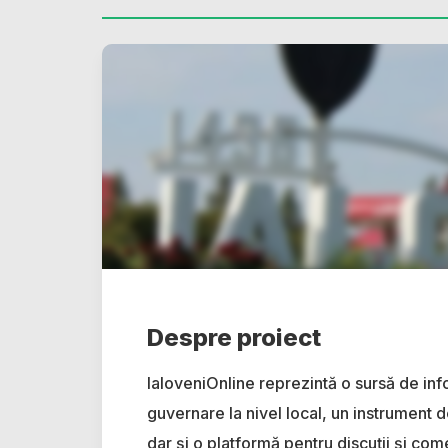
Despre proiect
IaloveniOnline reprezintă o sursă de inf
guvernare la nivel local, un instrument d
dar și o platformă pentru discuții și come