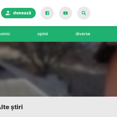
donează
nomic
opinii
diverse
lte știri