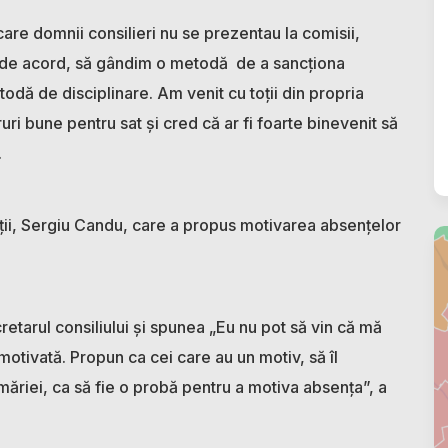
care domnii consilieri nu se prezentau la comisii,
i de acord, să gândim o metodă de a sancționa
todă de disciplinare. Am venit cu toții din propria
uri bune pentru sat și cred că ar fi foarte binevenit să
.
ății, Sergiu Candu, care a propus motivarea absențelor
retarul consiliului și spunea „Eu nu pot să vin că mă
otivată. Propun ca cei care au un motiv, să îl
imăriei, ca să fie o probă pentru a motiva absența”, a