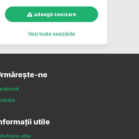
adaugă sesizare
Vezi toate sesizările
rmărește-ne
acebook
outube
nformații utile
elefoane utile