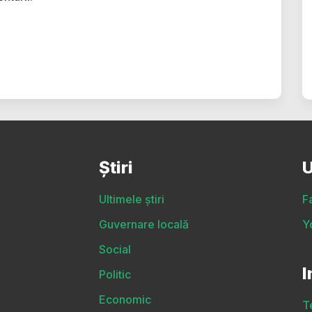
Știri
U
Ultimele știri
F
Guvernare locală
Y
Social
I
Politic
Economic
T