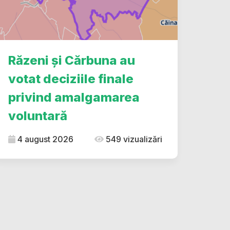
Răzeni și Cărbuna au
votat deciziile finale
privind amalgamarea
voluntară
4 august 2026
549 vizualizări
dIn
ype