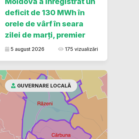
Moldova a înregistrat un
deficit de 130 MWh în
orele de vârf în seara
zilei de marți, premier
5 august 2026
175 vizualizări
GUVERNARE LOCALĂ