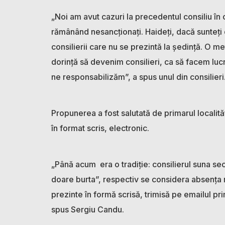
„Noi am avut cazuri la precedentul consiliu în 
rămânând nesancționați. Haideți, dacă sunteț
consilierii care nu se prezintă la ședință. O me
dorință să devenim consilieri, ca să facem lucr
ne responsabilizăm”, a spus unul din consilieri
Propunerea a fost salutată de primarul localit
în format scris, electronic.
„Până acum era o tradiție: consilierul suna sec
doare burta”, respectiv se considera absența m
prezinte în formă scrisă, trimisă pe emailul pr
spus Sergiu Candu.