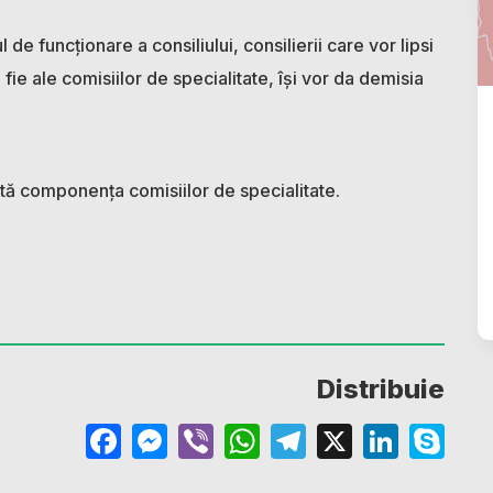
de funcționare a consiliului, consilierii care vor lipsi
 fie ale comisiilor de specialitate, își vor da demisia
tă componența comisiilor de specialitate.
Distribuie
Facebook
Messenger
Viber
WhatsApp
Telegram
X
Linke
Sk