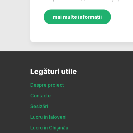
mai multe informații
Legături utile
Despre proiect
Contacte
Sesizări
Lucru în Ialoveni
Lucru în Chișinău