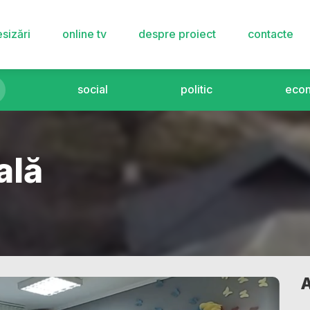
sizări
online tv
despre proiect
contacte
social
politic
eco
ală
A