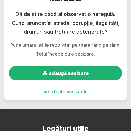
Dă de știre dacă ai observat o neregulă.
Gunoi aruncat în stradă, corupție, ilegalități,
drumuri sau trotuare deteriorate?
Pune umărul să le rezolvăm pe toate rând pe rând.
Totul începe cu o sesizare.
adaugă sesizare
Vezi toate sesizările
Legături utile