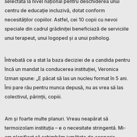
selectată la nivel național pentru deschiderea unui
centru de educație incluzivă, dotat conform
necesităților copiilor. Astfel, cei 10 copii cu nevoi
speciale din cadrul grădiniței beneficiază de serviciile
unui terapeut, unui logoped și a unui psiholog.
Întrebată ce a stat la baza deciziei de a candida pentru
încă un mandat la conducerea instituției, Veronica
Izman spune: „E păcat să las un nucleu format în 5 ani.
Îmi pare rău pentru munca depusă, nu as vrea să las
colectivul, părinții, copiii.
Am și foarte multe planuri. Vreau neapărat să
termoizolam instituția – e o necesitate stringentă. Mi-
am planificat să schimbăm jumătate de acoperiș,