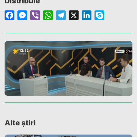
Distribuie
Facebook
Messenger
Viber
WhatsApp
Telegram
X
LinkedIn
Skype
Alte știri