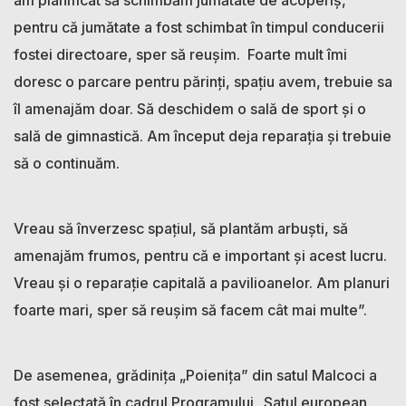
pentru că jumătate a fost schimbat în timpul conducerii
fostei directoare, sper să reușim. Foarte mult îmi
doresc o parcare pentru părinți, spațiu avem, trebuie sa
îl amenajăm doar. Să deschidem o sală de sport și o
sală de gimnastică. Am început deja reparația și trebuie
să o continuăm.
Vreau să înverzesc spațiul, să plantăm arbuști, să
amenajăm frumos, pentru că e important și acest lucru.
Vreau și o reparație capitală a pavilioanelor. Am planuri
foarte mari, sper să reușim să facem cât mai multe”.
De asemenea, grădinița „Poienița” din satul Malcoci a
fost selectată în cadrul Programului „Satul european