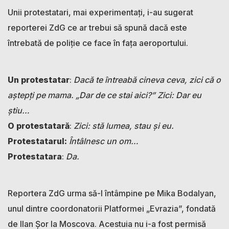
Unii protestatari, mai experimentați, i-au sugerat
reporterei ZdG ce ar trebui să spună dacă este
întrebată de poliție ce face în fața aeroportului.
Un protestatar
:
Dacă te întreabă cineva ceva, zici că o
aștepți pe mama. „Dar de ce stai aici?” Zici: Dar eu
știu…
O protestatară
:
Zici: stă lumea, stau și eu.
Protestatarul:
Întâlnesc un om…
Protestatara
:
Da.
Reportera ZdG urma să-l întâmpine pe Mika Bodalyan,
unul dintre coordonatorii Platformei „Evrazia”, fondată
de Ilan Șor la Moscova. Acestuia nu i-a fost permisă