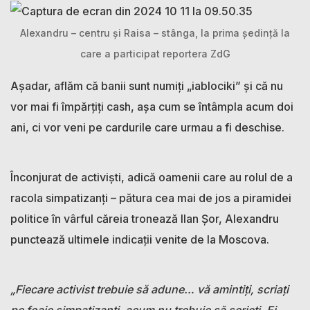
Alexandru – centru și Raisa – stânga, la prima ședință la
care a participat reportera ZdG
Așadar, aflăm că banii sunt numiți „iablociki” și că nu
vor mai fi împărțiți cash, așa cum se întâmpla acum doi
ani, ci vor veni pe cardurile care urmau a fi deschise.
Înconjurat de activiști, adică oamenii care au rolul de a
racola simpatizanți – pătura cea mai de jos a piramidei
politice în vârful căreia tronează Ilan Șor, Alexandru
punctează ultimele indicații venite de la Moscova.
„Fiecare activist trebuie să adune… vă amintiți, scriați
pe foaie simpatizanți, acum nu trebuie să scrieți. Ei