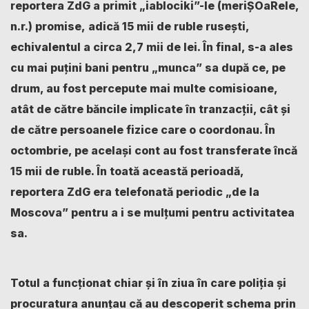
reportera ZdG a primit „iablociki”-le (meriȘOaRele,
n.r.)
promise
,
adică 15 mii de ruble rusești,
echivalentul a circa 2,7 mii de lei. În final, s-a ales
cu mai puțini bani pentru „munca” sa după ce, pe
drum, au fost percepute mai multe comisioane,
atât de către băncile implicate în tranzacții, cât și
de către persoanele fizice care o coordonau. În
octombrie, pe același cont au fost transferate încă
15 mii de ruble. În toată această perioadă,
reportera ZdG era telefonată periodic „de la
Moscova” pentru a i se mulțumi pentru activitatea
sa.
Totul a funcționat chiar și în ziua în care poliția și
procuratura anunțau că au descoperit schema prin