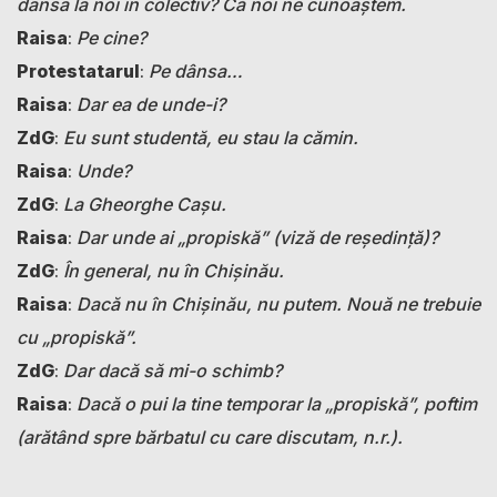
dânsa la noi în colectiv? Că noi ne cunoaștem.
Raisa
:
Pe cine?
Protestatarul
:
Pe dânsa…
Raisa
:
Dar ea de unde-i?
ZdG
:
Eu sunt studentă, eu stau la cămin.
Raisa
:
Unde?
ZdG
:
La Gheorghe Cașu.
Raisa
:
Dar unde ai „propiskă” (viză de reședință)?
ZdG
:
În general, nu în Chișinău.
Raisa
:
Dacă nu în Chișinău, nu putem. Nouă ne trebuie
cu „propiskă”.
ZdG
:
Dar dacă să mi-o schimb?
Raisa
:
Dacă o pui la tine temporar la „propiskă”, poftim
(arătând spre bărbatul cu care discutam, n.r.).