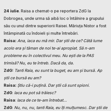
24 iulie
. Raisa a chemat-o pe reportera ZdG la
Dobrogea, unde urma să aibă loc o întâlnire a grupului
său cu unul dintre superiorii Raisei. Măriuța Nistor a fost
întâmpinată cu îndoieli și multe întrebări.
Raisa:
Ana, iaca eu mă mir. Dar știi de ce? Câtă lume
acolo era și tăman de noi te-ai apropiat. Să n-am
probleme eu în colectivul meu. Nu ești de la PAS
trimisă? Nu, eu te întreb. Dacă da, da.
ZdG:
Tanti Raia, eu sunt la buget, eu am și bursă. Ap
știi ce bursă eu am?
Raisa:
Știu că-i puțină. Dar știi că sunt spioni.
ZdG
:
Iaca eu pot să trăiesc?
Raisa
:
Iaca de ce te-am întrebat…
ZdG
:
Nu, nu, nu, tanti Raia, eu îți mulțumesc. Dar știi de