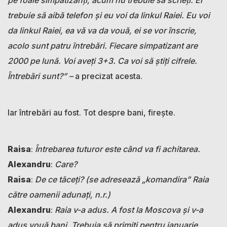
trebuie să aibă telefon și eu voi da linkul Raiei. Eu voi
da linkul Raiei, ea vă va da vouă, ei se vor înscrie,
acolo sunt patru întrebări. Fiecare simpatizant are
2000 pe lună. Voi aveți 3+3. Ca voi să știți cifrele.
Întrebări sunt?” –
a precizat acesta.
Iar întrebări au fost. Tot despre bani, firește.
Raisa
:
Întrebarea tuturor este când va fi achitarea.
Alexandru
:
Care?
Raisa
:
De ce tăceți? (se adresează „komandira” Raia
către oamenii adunați, n.r.)
Alexandru
:
Raia v-a adus. A fost la Moscova și v-a
adus vouă bani. Trebuia să primiți pentru ianuarie,