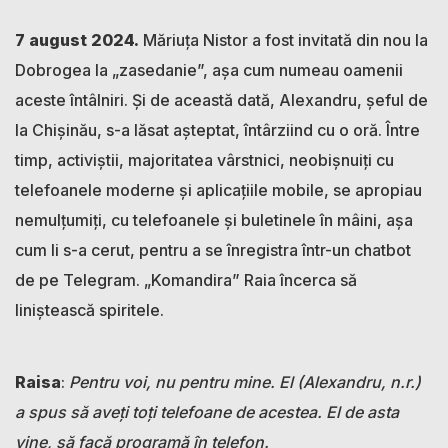
7 august 2024.
Măriuța Nistor a fost invitată din nou la
Dobrogea la „zasedanie”, așa cum numeau oamenii
aceste întâlniri. Și de această dată, Alexandru, șeful de
la Chișinău, s-a lăsat așteptat, întârziind cu o oră. Între
timp, activiștii, majoritatea vârstnici, neobișnuiți cu
telefoanele moderne și aplicațiile mobile, se apropiau
nemulțumiți, cu telefoanele și buletinele în mâini, așa
cum li s-a cerut, pentru a se înregistra într-un chatbot
de pe Telegram. „Komandira” Raia încerca să
liniștească spiritele.
Raisa
:
Pentru voi, nu pentru mine. El (Alexandru, n.r.)
a spus să aveți toți telefoane de acestea. El de asta
vine, să facă programă în telefon.