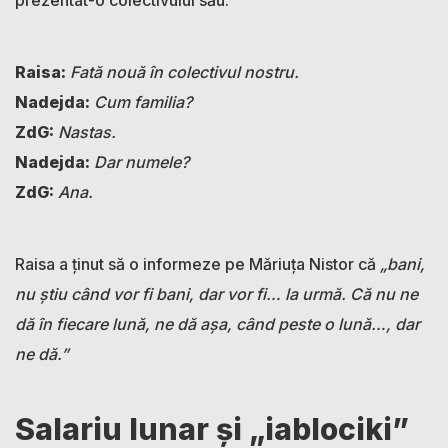
Raisa:
Fată nouă în colectivul nostru.
Nadejda:
Cum familia?
ZdG:
Nastas.
Nadejda:
Dar numele?
ZdG:
Ana.
Raisa a ținut să o informeze pe Măriuța Nistor că
„bani,
nu știu când vor fi bani, dar vor fi… la urmă. Că nu ne
dă în fiecare lună, ne dă așa, când peste o lună…, dar
ne dă.”
Salariu lunar și „iablociki”