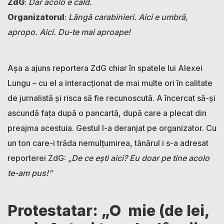
ZdG
:
Dar acolo e cald.
Organizatorul
:
Lângă carabinieri. Aici e umbră,
apropo. Aici. Du-te mai aproape!
Așa a ajuns reportera ZdG chiar în spatele lui Alexei
Lungu – cu el a interacționat de mai multe ori în calitate
de jurnalistă și risca să fie recunoscută. A încercat să-și
ascundă fața după o pancartă, după care a plecat din
preajma acestuia. Gestul l-a deranjat pe organizator. Cu
un ton care-i trăda nemulțumirea, tânărul i s-a adresat
reporterei ZdG:
„De ce ești aici? Eu doar pe tine acolo
te-am pus!”
Protestatar: „O mie (de lei,