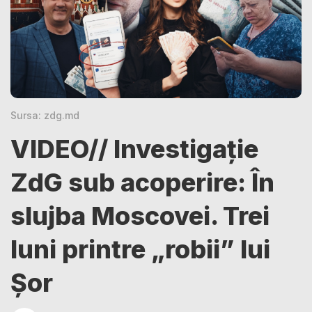
Sursa: zdg.md
VIDEO// Investigație
ZdG sub acoperire: În
slujba Moscovei. Trei
luni printre „robii” lui
Șor