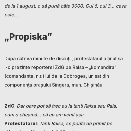
de la 1 august, o să pună câte 3000. Cui 6, cui 3… ceva
este…
„Propiska”
După câteva minute de discuții, protestatarul a ținut să
i-o prezinte reporterei ZdG pe Raisa – „komandira”
(comandanta, n.r.) lui de la Dobrogea, un sat din
componența orașului Sîngera, mun. Chișinău.
ZdG
:
Dar oare pot să trec eu la tanti Raisa sau Raia,
cum o cheamă… că eu am venit așa.
Protestatarul
:
Tanti Raisa, se poate de primit pe