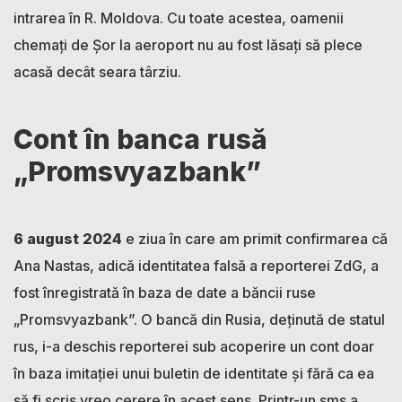
intrarea în R. Moldova. Cu toate acestea, oamenii
chemați de Șor la aeroport nu au fost lăsați să plece
acasă decât seara târziu.
Cont în banca rusă
„Promsvyazbank”
6 august 2024
e
ziua în care am primit confirmarea că
Ana Nastas, adică identitatea falsă a reporterei ZdG, a
fost înregistrată în baza de date a băncii ruse
„Promsvyazbank”. O bancă din Rusia, deținută de statul
rus, i-a deschis reporterei sub acoperire un cont doar
în baza imitației unui buletin de identitate și fără ca ea
să fi scris vreo cerere în acest sens. Printr-un sms a