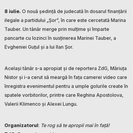
8 iulie.
O nouă ședință de judecată în dosarul finanțării
ilegale a partidului „Șor”, în care este cercetată Marina
Tauber. Un tânăr merge prin mulțime și împarte
pancarte cu lozinci în susținerea Marinei Tauber, a
Evgheniei Guțul și a lui Ilan Șor.
Același tânăr s-a apropiat și de reportera ZdG, Măriuța
Nistor și i-a cerut să meargă în fața camerei video care
înregistra evenimentul pentru a umple golurile create în
spatele vorbitorilor, printre care Reghina Apostolova,
Valerii Klimenco și Alexei Lungu.
Organizatorul
:
Te rog să te apropii mai în față!