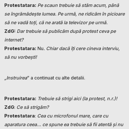
Protestatara:
Pe scaun trebuie să stăm acum, până
se îngrămădește lumea. Pe urmă, ne ridicăm în picioare
să ne vadă toți, că ne arată la televizor pe urmă.
ZdG:
Dar trebuie să publicăm după protest ceva pe
internet?
Protestatara:
Nu
. Chiar dacă îți cere cineva interviu,
să nu vorbești!
„Instruirea
” a continuat cu alte detalii.
Protestatara:
Trebuie să strigi aici (la protest, n.r.)!
ZdG
:
Ce să strigăm?
Protestatara
:
Cea cu microfonul mare, care cu
aparatura ceea… ce spune ea trebuie să fii atentă și nu