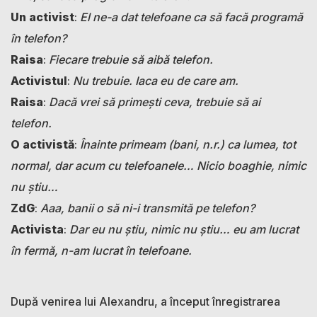
Un activist
:
El ne-a dat telefoane ca să facă programă
în telefon?
Raisa
:
Fiecare trebuie să aibă telefon.
Activistul
:
Nu trebuie. Iaca eu de care am.
Raisa
:
Dacă vrei să primești ceva, trebuie să ai
telefon.
O activistă
:
Înainte primeam (bani, n.r.) ca lumea, tot
normal, dar acum cu telefoanele… Nicio boaghie, nimic
nu știu…
ZdG
:
Aaa, banii o să ni-i transmită pe telefon?
Activista
:
Dar eu nu știu, nimic nu știu… eu am lucrat
în fermă, n-am lucrat în telefoane.
După venirea lui Alexandru, a început înregistrarea