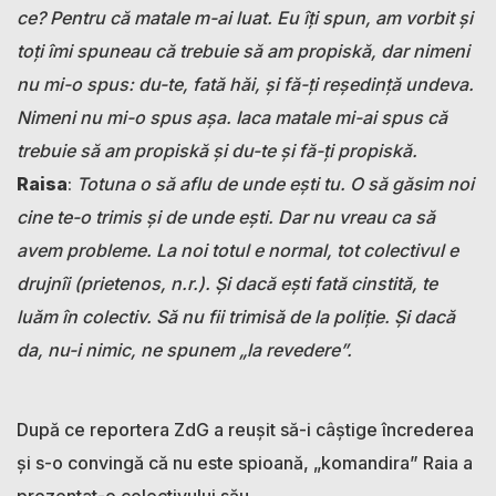
ce? Pentru că matale m-ai luat. Eu îți spun, am vorbit și
toți îmi spuneau că trebuie să am propiskă, dar nimeni
nu mi-o spus: du-te, fată hăi, și fă-ți reședință undeva.
Nimeni nu mi-o spus așa. Iaca matale mi-ai spus că
trebuie să am propiskă și du-te și fă-ți propiskă.
Raisa
:
Totuna o să aflu de unde ești tu. O să găsim noi
cine te-o trimis și de unde ești. Dar nu vreau ca să
avem probleme. La noi totul e normal, tot colectivul e
drujnîi (prietenos, n.r.). Și dacă ești fată cinstită, te
luăm în colectiv. Să nu fii trimisă de la poliție. Și dacă
da, nu-i nimic, ne spunem „la revedere”.
După ce reportera ZdG a reușit să-i câștige încrederea
și s-o convingă că nu este spioană, „komandira” Raia a
prezentat-o colectivului său.