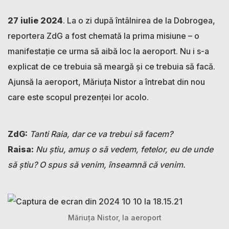
27 iulie 2024
. La o zi după întâlnirea de la Dobrogea,
reportera ZdG a fost chemată la prima misiune – o
manifestație ce urma să aibă loc la aeroport. Nu i s-a
explicat de ce trebuia să meargă și ce trebuia să facă.
Ajunsă la aeroport, Măriuța Nistor a întrebat din nou
care este scopul prezenței lor acolo.
ZdG:
Tanti Raia, dar ce va trebui să facem?
Raisa:
Nu știu, amuș o să vedem, fetelor, eu de unde
să știu? O spus să venim, înseamnă că venim.
Măriuța Nistor, la aeroport