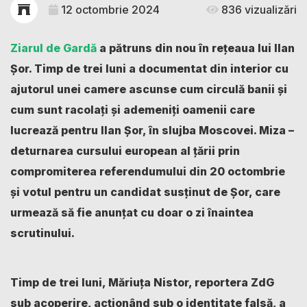
12 octombrie 2024
836 vizualizări
Ziarul de Gardă
a pătruns din nou în rețeaua lui Ilan
Șor. Timp de trei luni a documentat din interior cu
ajutorul unei camere ascunse cum circulă banii și
cum sunt racolați și ademeniți oamenii care
lucrează pentru Ilan Șor, în slujba Moscovei. Miza –
deturnarea cursului european al țării prin
compromiterea referendumului din 20 octombrie
și votul pentru un candidat susținut de Șor, care
urmează să fie anunțat cu doar o zi înaintea
scrutinului.
Timp de trei luni, Măriuța Nistor, reportera ZdG
sub acoperire, acționând sub o identitate falsă, a