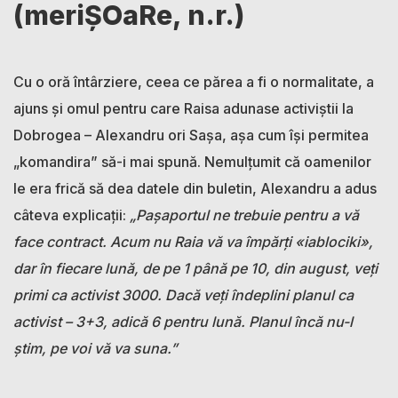
(meriȘOaRe, n.r.)
Cu o oră întârziere, ceea ce părea a fi o normalitate, a
ajuns și omul pentru care Raisa adunase activiștii la
Dobrogea – Alexandru ori Sașa, așa cum își permitea
„komandira” să-i mai spună. Nemulțumit că oamenilor
le era frică să dea datele din buletin, Alexandru a adus
câteva explicații:
„Pașaportul ne trebuie pentru a vă
face contract. Acum nu Raia vă va împărți
«
iablociki
»
,
dar în fiecare lună, de pe 1 până pe 10, din august, veți
primi ca activist 3000. Dacă veți îndeplini planul ca
activist – 3+3, adică 6 pentru lună. Planul încă nu-l
știm, pe voi vă va suna.”