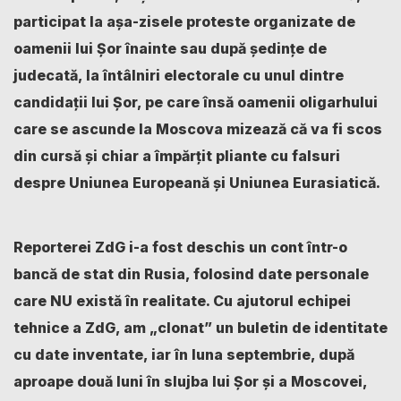
participat la așa-zisele proteste organizate de
oamenii lui Șor înainte sau după ședințe de
judecată, la întâlniri electorale cu unul dintre
candidații lui Șor, pe care însă oamenii oligarhului
care se ascunde la Moscova mizează că va fi scos
din cursă și chiar a împărțit pliante cu falsuri
despre Uniunea Europeană și Uniunea Eurasiatică.
Reporterei ZdG i-a fost deschis un cont într-o
bancă de stat din Rusia, folosind date personale
care NU există în realitate. Cu ajutorul echipei
tehnice a ZdG, am „clonat” un buletin de identitate
cu date inventate, iar în luna septembrie, după
aproape două luni în slujba lui Șor și a Moscovei,