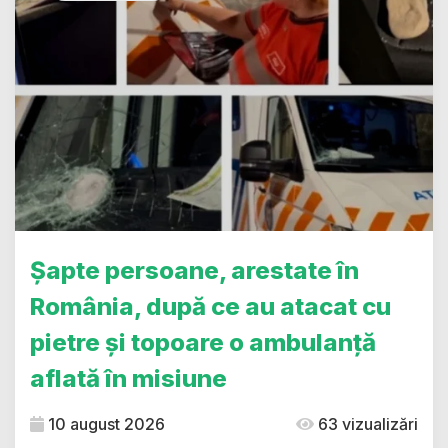
Șapte persoane, arestate în
România, după ce au atacat cu
pietre și topoare o ambulanță
aflată în misiune
10 august 2026
63 vizualizări