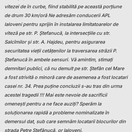
vitezei de în curbe, fiind stabilită pe această porțiune
de drum 30 km/oră Ne adresăm conducerii APL
laloveni pentru sprijin în instalarea limitatoarelor de
viteză pe str. P. Ștefanucă, la intersecțiile cu str.
Salcîmilor și str. A. Hajdeu, pentru asigurarea
securitatea vieții cetățenilor la traversarea străzii P.
Ștefanucă în ambele sensuri. Vă amintim, stimați
demnitari publici, că nu demult pe str. Ștefân cel Mare
a fost strivită o minoră care de asemenea a fost locatari
casei nr. 34. Prea puține concluzii s-au tras din urma
acestei tragedii !!! Mai este nevoie de sacrificii
omenești pentru a ne face auziți? Sperăm la
soluționarea rapidă a probleme nominalizate în
demersul dat, sub care semnăm locatarii blocurilor din
strada Petre Ștefănucă, or Ialoveni.