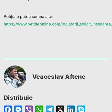
Petiția o puteți semna aici:
https://www.petitieonline.com/locuitorii_solicit_instalar
Veaceslav Aftene
Distribuie
Facebook
Messenger
Viber
WhatsApp
Telegram
X
LinkedIn
Skype