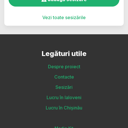
Vezi toate sesizările
Legături utile
Despre proiect
Contacte
Sesizări
Lucru în Ialoveni
Lucru în Chișinău