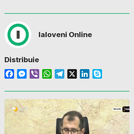
Ialoveni Online
Distribuie
Facebook
Messenger
Viber
WhatsApp
Telegram
X
LinkedIn
Skype