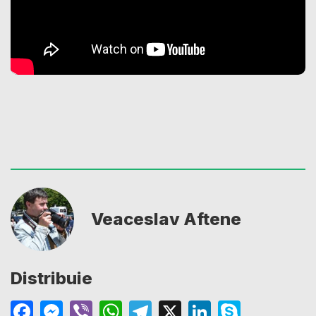
Veaceslav Aftene
Distribuie
Facebook
Messenger
Viber
WhatsApp
Telegram
X
LinkedIn
Skype