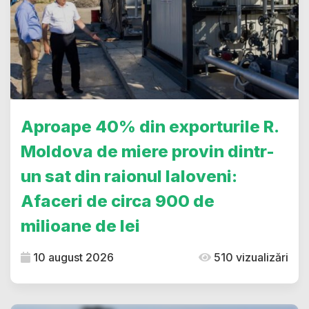
Aproape 40% din exporturile R.
Moldova de miere provin dintr-
un sat din raionul Ialoveni:
Afaceri de circa 900 de
milioane de lei
10 august 2026
510 vizualizări