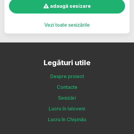
adaugă sesizare
Vezi toate sesizările
Legături utile
Despre proiect
Contacte
Sesizări
Lucru în Ialoveni
Lucru în Chișinău