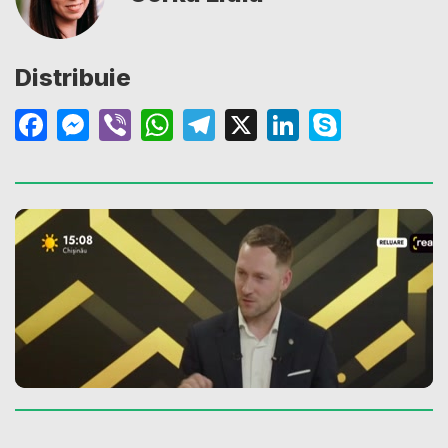
Distribuie
Facebook
Messenger
Viber
WhatsApp
Telegram
X
LinkedIn
Skype