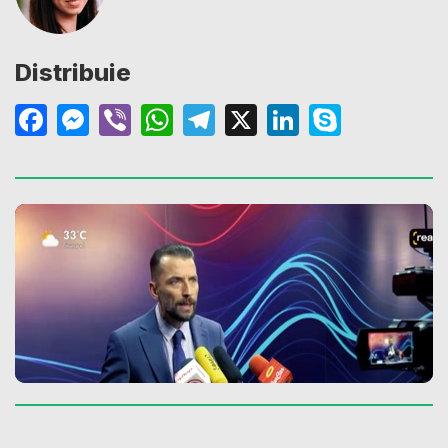
Distribuie
Facebook
Messenger
Viber
WhatsApp
Telegram
X
LinkedIn
Skype