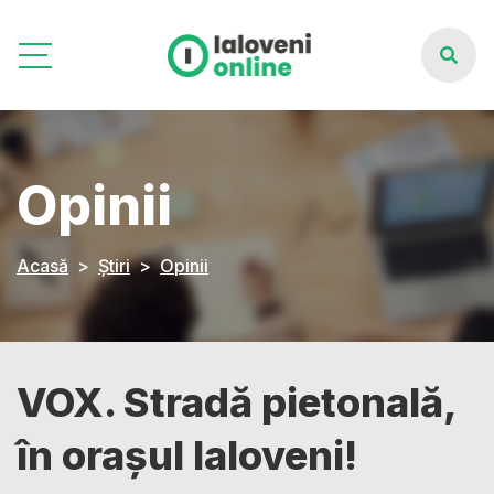
Opinii
Acasă
Știri
Opinii
VOX. Stradă pietonală,
în orașul Ialoveni!