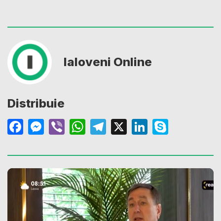
Ialoveni Online
Distribuie
Facebook
Messenger
Viber
WhatsApp
Telegram
X
LinkedIn
Skype