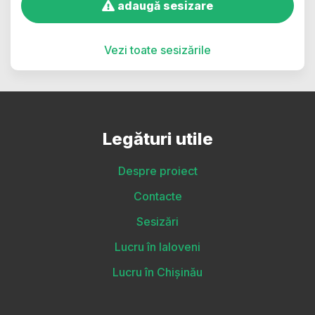
adaugă sesizare
Vezi toate sesizările
Legături utile
Despre proiect
Contacte
Sesizări
Lucru în Ialoveni
Lucru în Chișinău