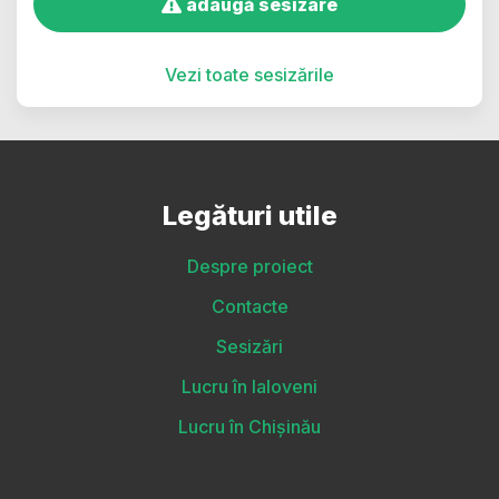
adaugă sesizare
Vezi toate sesizările
Legături utile
Despre proiect
Contacte
Sesizări
Lucru în Ialoveni
Lucru în Chișinău