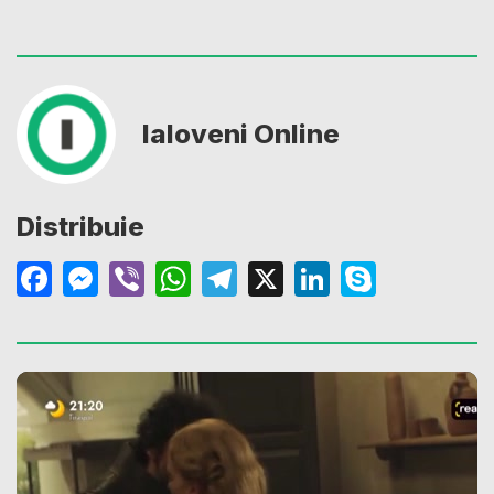
Ialoveni Online
Distribuie
Facebook
Messenger
Viber
WhatsApp
Telegram
X
LinkedIn
Skype