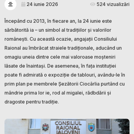
24 iunie 2026
524 vizualizări
Începând cu 2013, în fiecare an, la 24 iunie este
sărbătorită ia – un simbol al tradițiilor și valorilor
românești. Cu această ocazie, angajații Consiliului
Raional au îmbrăcat straiele tradiționale, aducând un
omagiu uneia dintre cele mai valoroase moșteniri
lăsate de înaintași. De asemenea, în fața instituției
poate fi admirată o expoziție de tablouri, avându-le în
prim plan pe membrele Șezătorii Ciocârlia purtând cu
mândrie prima lor ie, rod al migalei, rădbdării și
dragoste pentru tradiție.