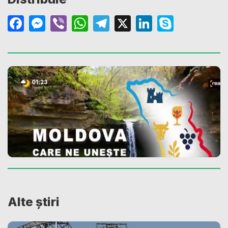
Facebook
Messenger
Viber
WhatsApp
Telegram
X
LinkedIn
Skype
Alte știri