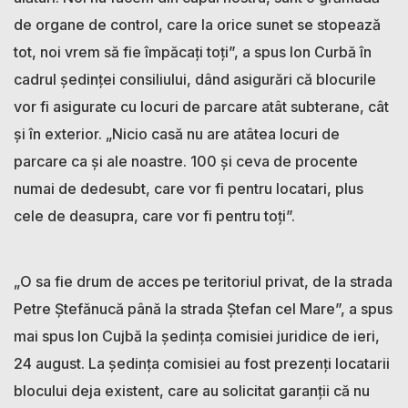
de organe de control, care la orice sunet se stopează
tot, noi vrem să fie împăcați toți”, a spus Ion Curbă în
cadrul ședinței consiliului, dând asigurări că blocurile
vor fi asigurate cu locuri de parcare atât subterane, cât
și în exterior. „Nicio casă nu are atâtea locuri de
parcare ca și ale noastre. 100 și ceva de procente
numai de dedesubt, care vor fi pentru locatari, plus
cele de deasupra, care vor fi pentru toți”.
„O sa fie drum de acces pe teritoriul privat, de la strada
Petre Ștefănucă până la strada Ștefan cel Mare”, a spus
mai spus Ion Cujbă la ședința comisiei juridice de ieri,
24 august. La ședința comisiei au fost prezenți locatarii
blocului deja existent, care au solicitat garanții că nu