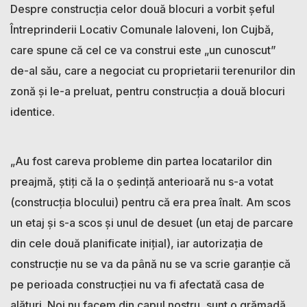
Despre construcția celor două blocuri a vorbit șeful
Întreprinderii Locativ Comunale Ialoveni, Ion Cujbă,
care spune că cel ce va construi este „un cunoscut”
de-al său, care a negociat cu proprietarii terenurilor din
zonă și le-a preluat, pentru construcția a două blocuri
identice.
„Au fost careva probleme din partea locatarilor din
preajmă, știți că la o ședință anterioară nu s-a votat
(construcția blocului) pentru că era prea înalt. Am scos
un etaj și s-a scos și unul de desuet (un etaj de parcare
din cele două planificate inițial), iar autorizația de
construcție nu se va da până nu se va scrie garanție că
pe perioada construcției nu va fi afectată casa de
alături. Noi nu facem din capul nostru, sunt o grămadă