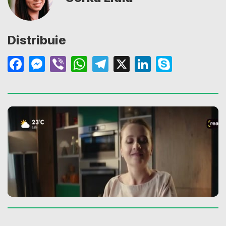
Distribuie
Facebook
Messenger
Viber
WhatsApp
Telegram
X
LinkedIn
Skype