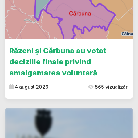
Răzeni și Cărbuna au votat
deciziile finale privind
amalgamarea voluntară
4 august 2026
565 vizualizări