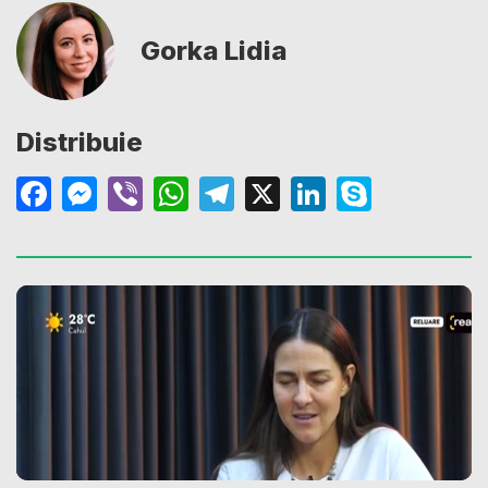
Gorka Lidia
Distribuie
Facebook
Messenger
Viber
WhatsApp
Telegram
X
LinkedIn
Skype