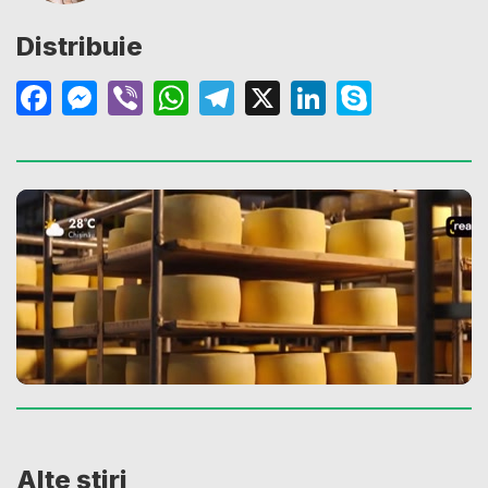
Distribuie
Facebook
Messenger
Viber
WhatsApp
Telegram
X
LinkedIn
Skype
Alte știri