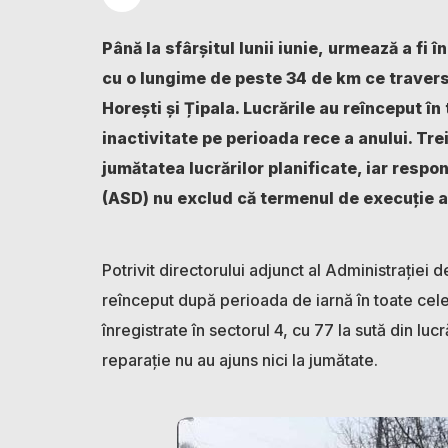
Până la sfârșitul lunii iunie, urmează a fi î
cu o lungime de peste 34 de km ce traverse
Horești și Țipala. Lucrările au reînceput î
inactivitate pe perioada rece a anului. Tre
jumătatea lucrărilor planificate, iar respo
(ASD) nu exclud că termenul de execuție ar
Potrivit directorului adjunct al Administrației d
reînceput după perioada de iarnă în toate cele
înregistrate în sectorul 4, cu 77 la sută din lucr
reparație nu au ajuns nici la jumătate.