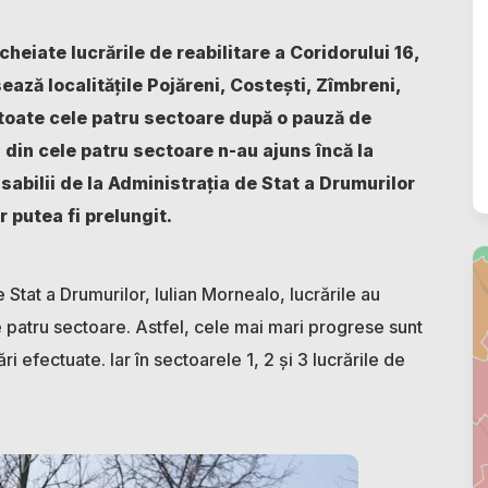
ncheiate lucrările de reabilitare a Coridorului 16,
ază localitățile Pojăreni, Costești, Zîmbreni,
n toate cele patru sectoare după o pauză de
i din cele patru sectoare n-au ajuns încă la
nsabilii de la Administrația de Stat a Drumurilor
 putea fi prelungit.
e Stat a Drumurilor, Iulian Mornealo, lucrările au
 patru sectoare. Astfel, cele mai mari progrese sunt
ări efectuate. Iar în sectoarele 1, 2 și 3 lucrările de