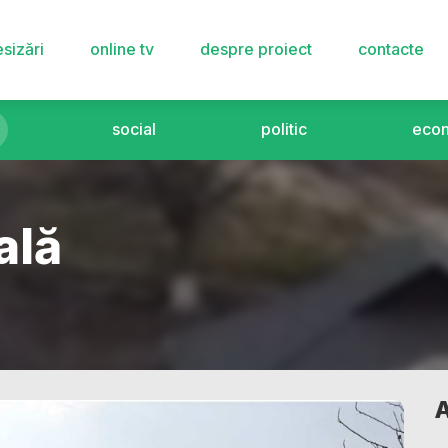
sizări
online tv
despre proiect
contacte
social
politic
eco
ală
A