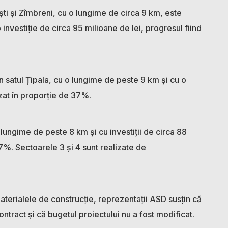
ști și Zîmbreni, cu o lungime de circa 9 km, este
vestiție de circa 95 milioane de lei, progresul fiind
în satul Țipala, cu o lungime de peste 9 km și cu o
izat în proporție de 37%.
 lungime de peste 8 km și cu investiții de circa 88
77%. Sectoarele 3 și 4 sunt realizate de
aterialele de construcție, reprezentații ASD susțin că
ntract și că bugetul proiectului nu a fost modificat.