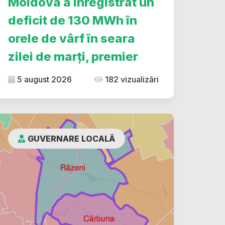
Moldova a înregistrat un
deficit de 130 MWh în
orele de vârf în seara
zilei de marți, premier
5 august 2026
182 vizualizări
GUVERNARE LOCALĂ