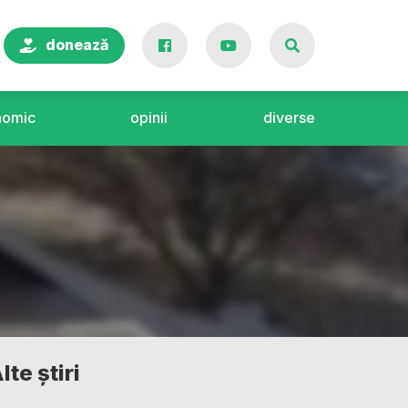
donează
nomic
opinii
diverse
lte știri