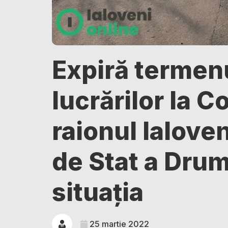
Expiră termen
lucrărilor la C
raionul Ialove
de Stat a Drum
situația
25 martie 2022