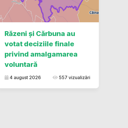
Răzeni și Cărbuna au
votat deciziile finale
privind amalgamarea
voluntară
4 august 2026
557 vizualizări