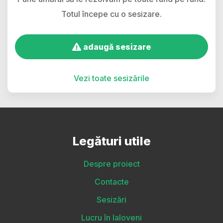
Totul începe cu o sesizare.
adaugă sesizare
Vezi toate sesizările
Legături utile
Despre proiect
Contacte
Sesizări
Lucru în Ialoveni