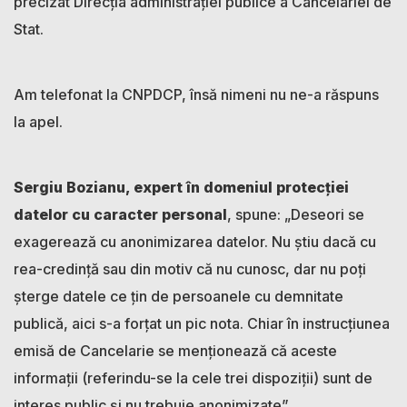
precizat Direcția administrației publice a Cancelariei de
Stat.
Am telefonat la CNPDCP, însă nimeni nu ne-a răspuns
la apel.
Sergiu Bozianu, expert în domeniul protecției
datelor cu caracter personal
, spune: „Deseori se
exagerează cu anonimizarea datelor. Nu știu dacă cu
rea-credință sau din motiv că nu cunosc, dar nu poți
șterge datele ce țin de persoanele cu demnitate
publică, aici s-a forțat un pic nota. Chiar în instrucțiunea
emisă de Cancelarie se menționează că aceste
informații (referindu-se la cele trei dispoziții) sunt de
interes public și nu trebuie anonimizate”.