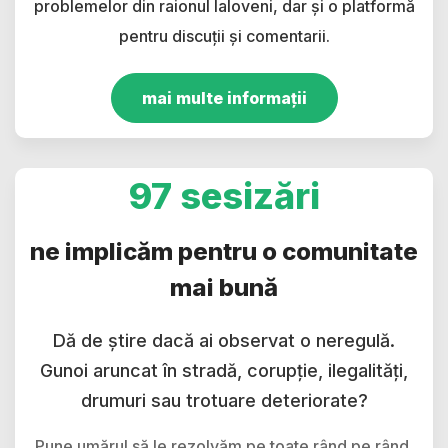
problemelor din raionul Ialoveni, dar și o platformă
pentru discuții și comentarii.
mai multe informații
97 sesizări
ne implicăm pentru o comunitate
mai bună
Dă de știre dacă ai observat o neregulă.
Gunoi aruncat în stradă, corupție, ilegalități,
drumuri sau trotuare deteriorate?
Pune umărul să le rezolvăm pe toate rând pe rând.