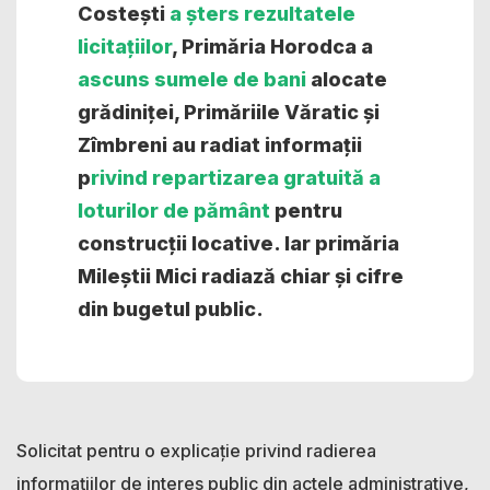
Costești
a șters rezultatele
licitațiilor
, Primăria Horodca a
ascuns sumele de bani
alocate
grădiniței, Primăriile Văratic și
Zîmbreni au radiat informații
p
rivind repartizarea gratuită a
loturilor de pământ
pentru
construcții locative. Iar primăria
Mileștii Mici radiază chiar și cifre
din bugetul public.
Solicitat pentru o explicație privind radierea
informațiilor de interes public din actele administrative,