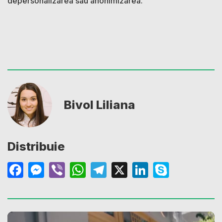
depersonalizarea sau anonimizarea.
Bivol Liliana
Distribuie
Facebook
Messenger
Viber
WhatsApp
Telegram
X
LinkedIn
Skype