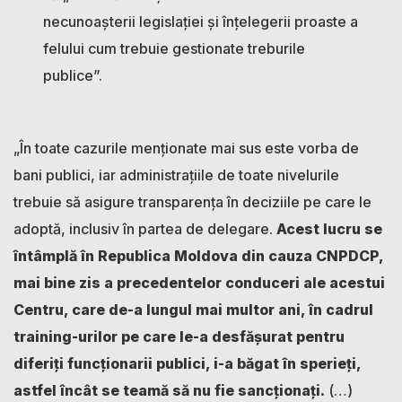
necunoașterii legislației și înțelegerii proaste a
felului cum trebuie gestionate treburile
publice”.
„În toate cazurile menționate mai sus este vorba de
bani publici, iar administrațiile de toate nivelurile
trebuie să asigure transparența în deciziile pe care le
adoptă, inclusiv în partea de delegare.
Acest lucru se
întâmplă în Republica Moldova din cauza CNPDCP,
mai bine zis a precedentelor conduceri ale acestui
Centru, care de-a lungul mai multor ani, în cadrul
training-urilor pe care le-a desfășurat pentru
diferiți funcționarii publici, i-a băgat în sperieți,
astfel încât se teamă să nu fie sancționați.
(…)