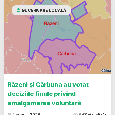
GUVERNARE LOCALĂ
Răzeni și Cărbuna au votat
deciziile finale privind
amalgamarea voluntară
4 august 2026
547 vizualizări