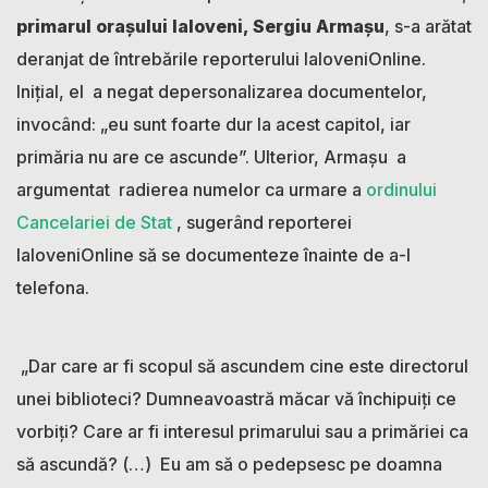
primarul orașului Ialoveni, Sergiu Armașu
, s-a arătat
deranjat de întrebările reporterului IaloveniOnline.
Inițial, el a negat depersonalizarea documentelor,
invocând: „eu sunt foarte dur la acest capitol, iar
primăria nu are ce ascunde”. Ulterior, Armașu a
argumentat radierea numelor ca urmare a
ordinului
Cancelariei de Stat
, sugerând reporterei
IaloveniOnline să se documenteze înainte de a-l
telefona.
„Dar care ar fi scopul să ascundem cine este directorul
unei biblioteci? Dumneavoastră măcar vă închipuiți ce
vorbiți? Care ar fi interesul primarului sau a primăriei ca
să ascundă? (…) Eu am să o pedepsesc pe doamna