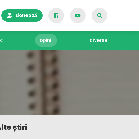
donează
c
opinii
diverse
lte știri