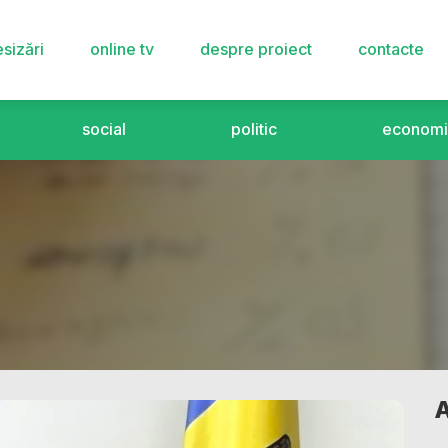
sizări
online tv
despre proiect
contacte
social
politic
economi
A