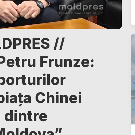
DPRES //
etru Frunze:
orturilor
piața Chinei
 dintre
 Moldova”