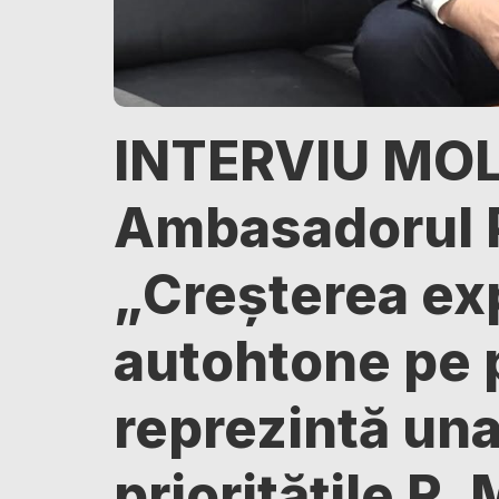
INTERVIU MOL
Ambasadorul P
„Creșterea exp
autohtone pe 
reprezintă una
prioritățile R.