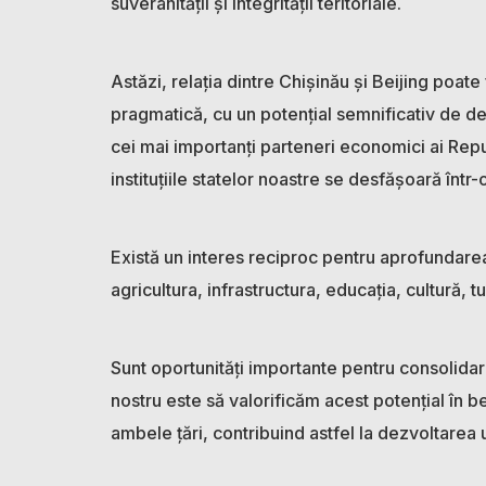
suveranității și integrității teritoriale.
Astăzi, relația dintre Chișinău și Beijing poat
pragmatică, cu un potențial semnificativ de de
cei mai importanți parteneri economici ai Repub
instituțiile statelor noastre se desfășoară înt
Există un interes reciproc pentru aprofundarea
agricultura, infrastructura, educația, cultură, 
Sunt oportunități importante pentru consolidarea
nostru este să valorificăm acest potențial în be
ambele țări, contribuind astfel la dezvoltarea