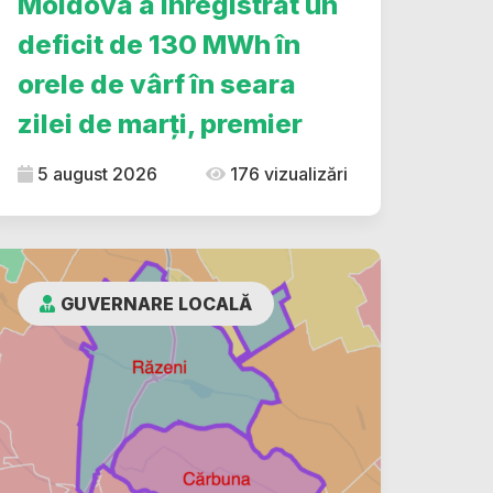
Moldova a înregistrat un
deficit de 130 MWh în
orele de vârf în seara
zilei de marți, premier
5 august 2026
176 vizualizări
GUVERNARE LOCALĂ