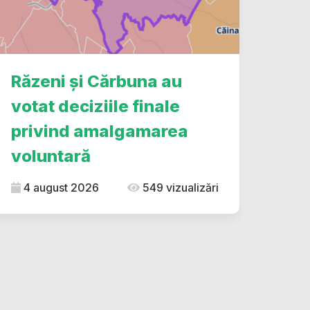
Răzeni și Cărbuna au
votat deciziile finale
privind amalgamarea
voluntară
4 august 2026
549 vizualizări