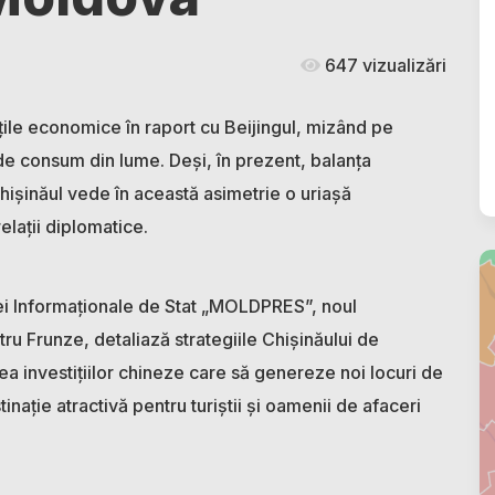
647 vizualizări
țile economice în raport cu Beijingul, mizând pe
de consum din lume. Deși, în prezent, balanța
hișinăul vede în această asimetrie o uriașă
elații diplomatice.
ției Informaționale de Stat „MOLDPRES”, noul
u Frunze, detaliază strategiile Chișinăului de
ea investițiilor chineze care să genereze noi locuri de
inație atractivă pentru turiștii și oamenii de afaceri