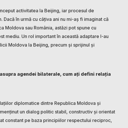
nceput activitatea la Beijing, iar procesul de
Dacă în urmă cu câțiva ani nu mi-aș fi imaginat că
blica Moldova sau România, astăzi pot spune cu
est mediu. Un rol important în această adaptare l-au
ii Moldova la Beijing, precum și sprijinul și
asupra agendei bilaterale, cum ați defini relația
elațiilor diplomatice dintre Republica Moldova și
nținut un dialog politic stabil, constructiv și orientat
tat constant pe baza principiilor respectului reciproc,