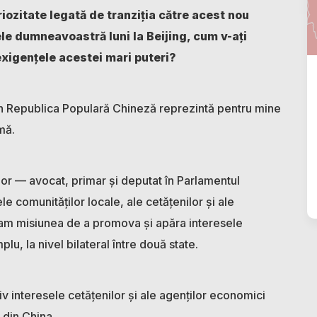
ozitate legată de tranziția către acest nou
ele dumneavoastră luni la Beijing, cum v-ați
 exigențele acestei mari puteri?
n Republica Populară Chineză reprezintă pentru mine
mă.
rior — avocat, primar și deputat în Parlamentul
 comunităților locale, ale cetățenilor și ale
 am misiunea de a promova și apăra interesele
u, la nivel bilateral între două state.
iv interesele cetățenilor și ale agenților economici
 din China.