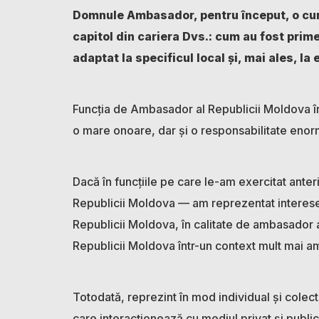
Domnule Ambasador, pentru început, o curi
capitol din cariera Dvs.: cum au fost prim
adaptat la specificul local și, mai ales, la
Funcția de Ambasador al Republicii Moldova î
o mare onoare, dar și o responsabilitate enor
Dacă în funcțiile pe care le-am exercitat ante
Republicii Moldova — am reprezentat interesele
Republicii Moldova, în calitate de ambasador
Republicii Moldova într-un context mult mai ampl
Totodată, reprezint în mod individual și colect
care interacționează cu mediul privat și public