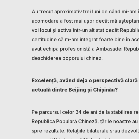
Au trecut aproximativ trei luni de când mi-am î
acomodare a fost mai ușor decât mă așteptam. 
voi locui și activa într-un alt stat decât Repu
certitudine că m-am integrat foarte bine în ac
avut echipa profesionistă a Ambasadei Republic
deschiderea poporului chinez.
Excelență, având deja o perspectivă clară 
actuală dintre Beijing și Chișinău?
Pe parcursul celor 34 de ani de la stabilirea r
Republica Populară Chineză, țările noastre au me
spre rezultate. Relațiile bilaterale s-au dezvol