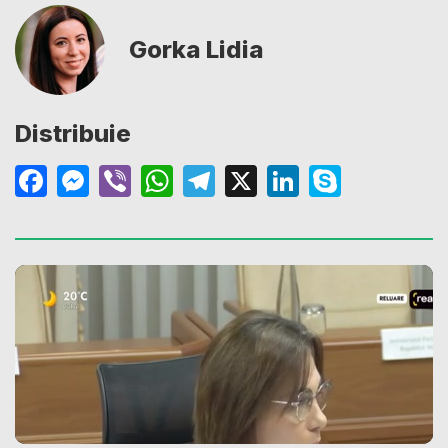
Gorka Lidia
Distribuie
Facebook
Messenger
Viber
WhatsApp
Telegram
X
LinkedIn
Skype