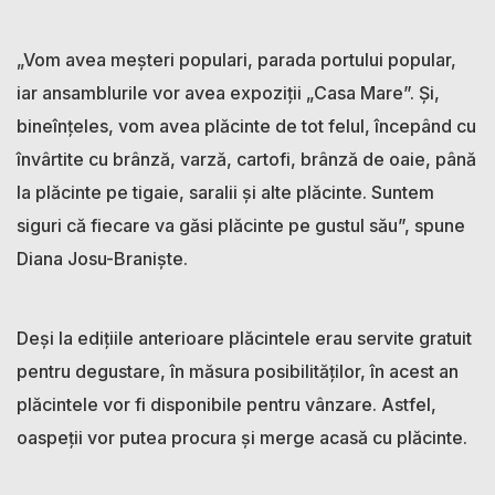
„Vom avea meșteri populari, parada portului popular,
iar ansamblurile vor avea expoziții „Casa Mare”. Și,
bineînțeles, vom avea plăcinte de tot felul, începând cu
învârtite cu brânză, varză, cartofi, brânză de oaie, până
la plăcinte pe tigaie, saralii și alte plăcinte. Suntem
siguri că fiecare va găsi plăcinte pe gustul său”, spune
Diana Josu-Braniște.
Deși la edițiile anterioare plăcintele erau servite gratuit
pentru degustare, în măsura posibilităților, în acest an
plăcintele vor fi disponibile pentru vânzare. Astfel,
oaspeții vor putea procura și merge acasă cu plăcinte.