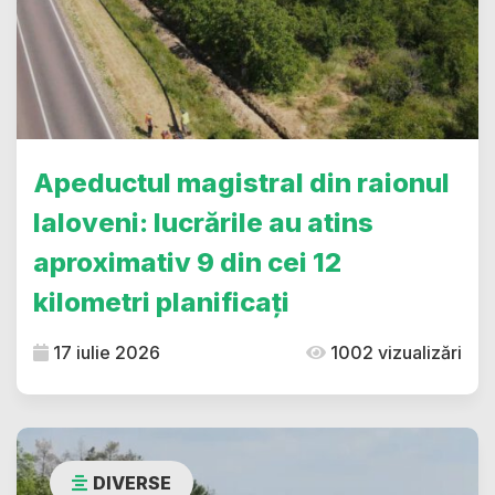
Apeductul magistral din raionul
Ialoveni: lucrările au atins
aproximativ 9 din cei 12
kilometri planificați
17 iulie 2026
1002 vizualizări
DIVERSE