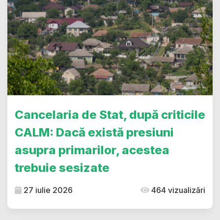
Cancelaria de Stat, după criticile
CALM: Dacă există presiuni
asupra primarilor, acestea
trebuie sesizate
27 iulie 2026
464 vizualizări