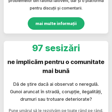
problemelor din raionul Ialoveni, dar și o platformă
pentru discuții și comentarii.
mai multe informații
97 sesizări
ne implicăm pentru o comunitate
mai bună
Dă de știre dacă ai observat o neregulă.
Gunoi aruncat în stradă, corupție, ilegalități,
drumuri sau trotuare deteriorate?
Pune umărul să le rezolvăm pe toate rând pe rând.