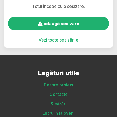
Totul începe cu o sesizare.
adaugă sesizare
Vezi toate sesizările
Legături utile
Despre proiect
Contacte
Sesizări
Lucru în Ialoveni