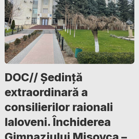
DOC// Ședință
extraordinară a
consilierilor raionali
Ialoveni. Închiderea
Gimnaziului Misovca –