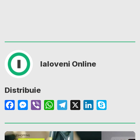
Ialoveni Online
Distribuie
Facebook
Messenger
Viber
WhatsApp
Telegram
X
LinkedIn
Skype