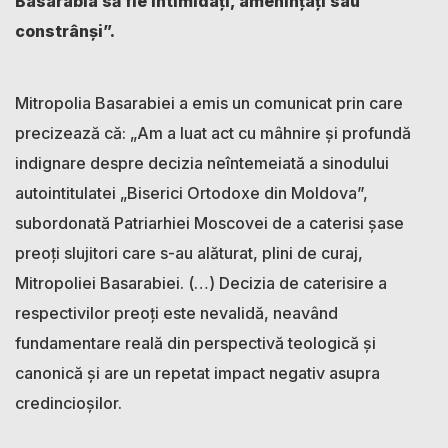
Basarabia să fie intimidați, amenințați sau
constrânși”.
Mitropolia Basarabiei a emis un comunicat prin care
precizează că: „Am a luat act cu mâhnire și profundă
indignare despre decizia neîntemeiată a sinodului
autointitulatei „Biserici Ortodoxe din Moldova”,
subordonată Patriarhiei Moscovei de a caterisi șase
preoți slujitori care s-au alăturat, plini de curaj,
Mitropoliei Basarabiei. (…) Decizia de caterisire a
respectivilor preoți este nevalidă, neavând
fundamentare reală din perspectivă teologică și
canonică și are un repetat impact negativ asupra
credincioșilor.