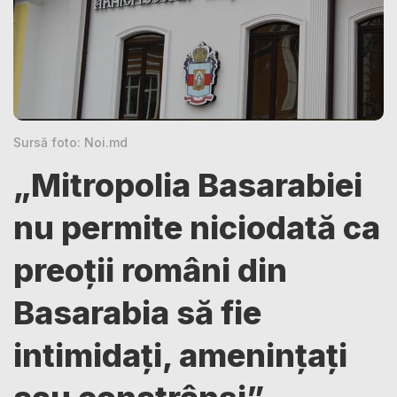
Sursă foto: Noi.md
„Mitropolia Basarabiei
nu permite niciodată ca
preoții români din
Basarabia să fie
intimidați, amenințați