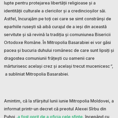
lupte pentru protejarea libertății religioase și a
identității culturale a clericilor și a credincioșilor săi.
Astfel, încurajăm pe toți cei care se simt constrânși de
eparhiile rusești să aibă curajul de a ieși din această
servitute și să revină la tradiția și comuniunea Bisericii
Ortodoxe Române. În Mitropolia Basarabiei ei vor găsi
pacea și bucuria duhului românesc de care sunt lipsiți și
dragostea comuniunii frățești cu oamenii care
mărturisesc același crez și același trecut mucenicesc
”
,
a subliniat Mitropolia Basarabiei.
Amintim, că la sfârșitul lunii iunie Mitropolia Moldovei, a
informat printr-un decret că preotul Alexei Sîrbu din
Puhoi
„a fost oprit de a oficia cele sfinte,
începând cu