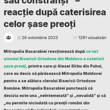
sau constrânși” –
reacție după caterisirea
celor șase preoți
26 octombrie 2023
1281 vizualizări
Mitropolia Basarabiei reacționează după
ce ieri
sinodul Bisericii Ortodoxe din Moldova a caterisit
șase preoți
, printre care și Alexei Sîrbu din Puhoi,
care au decis să părăsească Mitropolia Moldovei
pentru a se alătura clerului Bisericii Ortodoxe
Române. Mitropolia Basarabiei punctează că
decizia este una „neîntemeiată” și „nevalidă” și că
„nu permite niciodată ca preoții români din