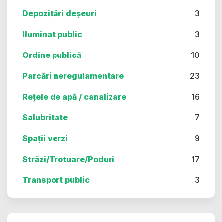
Depozitări deșeuri
3
Iluminat public
3
Ordine publică
10
Parcări neregulamentare
23
Rețele de apă / canalizare
16
Salubritate
7
Spații verzi
9
Străzi/Trotuare/Poduri
17
Transport public
3