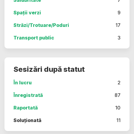
Salubritate
7
Spații verzi
9
Străzi/Trotuare/Poduri
17
Transport public
3
Sesizări după statut
În lucru
2
Înregistrată
87
Raportată
10
Soluționată
11