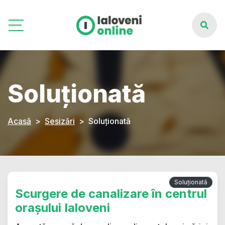
Soluționată
Acasă
Sesizări
Soluționată
Soluționată
Scurgere de canalizare în centrul
orașului Ialoveni