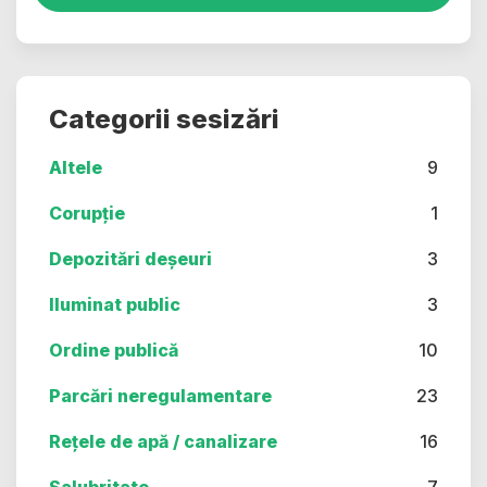
Categorii sesizări
Altele
9
Corupție
1
Depozitări deșeuri
3
Iluminat public
3
Ordine publică
10
Parcări neregulamentare
23
Rețele de apă / canalizare
16