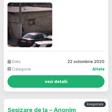
Data
22 octombrie 2020
Categorie
Altele
vezi detalii
Înregistrată
Sesizare de la – Anonim