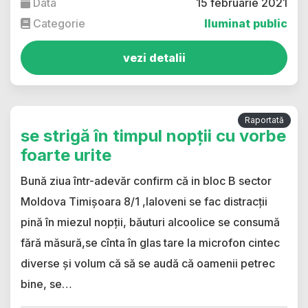
Data
15 februarie 2021
Categorie
Iluminat public
vezi detalii
Raportată
se strigă în timpul nopții cu vorbe
foarte urite
Bună ziua într-adevăr confirm că in bloc B sector
Moldova Timișoara 8/1 ,Ialoveni se fac distracții
pină în miezul nopții, băuturi alcoolice se consumă
fără măsură,se cînta în glas tare la microfon cintec
diverse și volum că să se audă că oamenii petrec
bine, se…