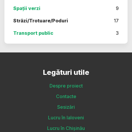
Spații verzi
9
Străzi/Trotuare/Poduri
17
Transport public
3
Legături utile
Despre proiect
Contacte
Sesizări
Lucru în Ialoveni
Lucru în Chișinău