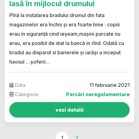
lasă în mijlocul drumului
Pînă la instalarea bradului drumul din fata
magazinelor era închis și era foarte bine : copiii
erau in siguranță cind ieșeam,mașini parcate nu
erau, era posibil de stat la bancă in rînd. Odată cu
bradul au disparut si barierele și iarăși a inceput
haosul …șoferii…
Data
11 februarie 2021
Categorie
Parcări neregulamentare
vezi detalii
1
2