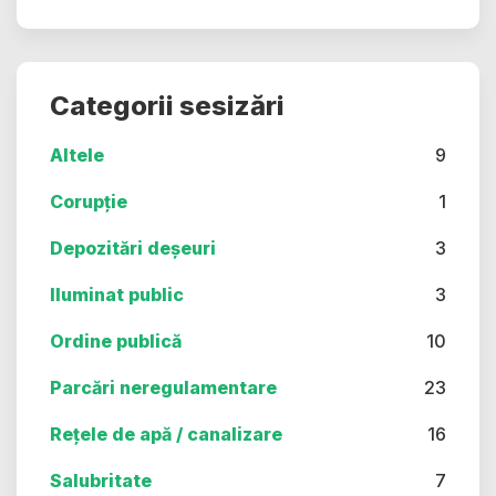
Categorii sesizări
Altele
9
Corupție
1
Depozitări deșeuri
3
Iluminat public
3
Ordine publică
10
Parcări neregulamentare
23
Rețele de apă / canalizare
16
Salubritate
7