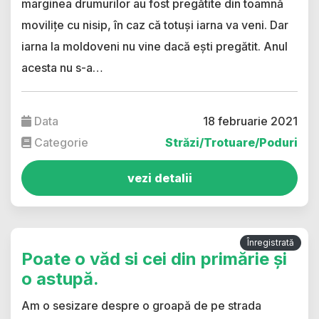
marginea drumurilor au fost pregătite din toamnă
movilițe cu nisip, în caz că totuși iarna va veni. Dar
iarna la moldoveni nu vine dacă ești pregătit. Anul
acesta nu s-a…
Data
18 februarie 2021
Categorie
Străzi/Trotuare/Poduri
vezi detalii
Înregistrată
Poate o văd si cei din primărie și
o astupă.
Am o sesizare despre o groapă de pe strada