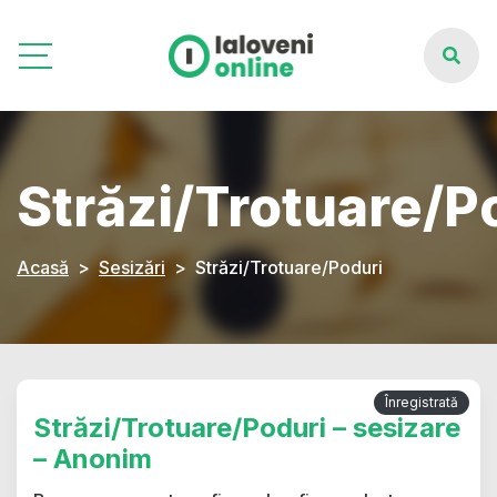
Străzi/Trotuare/P
Acasă
Sesizări
Străzi/Trotuare/Poduri
Înregistrată
Străzi/Trotuare/Poduri – sesizare
– Anonim