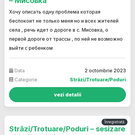
– Мисовка
Хочу описать одну проблема которая
беспокоит не только меня но и всех жителей
села , речь идет о дороге в с. Мисовка, о
первой дороге от трассы , по ней не возможно
выйти с ребенком
Data
2 octombrie 2023
Categorie
Străzi/Trotuare/Poduri
vezi detalii
Înregistrată
Străzi/Trotuare/Poduri – sesizare