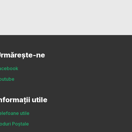
rmărește-ne
acebook
outube
nformații utile
elefoane utile
oduri Poștale