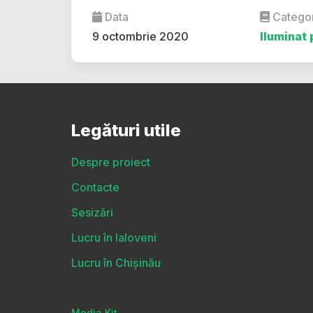
Data
Catego
9 octombrie 2020
Iluminat 
Legături utile
Despre proiect
Contacte
Sesizări
Lucru în Ialoveni
Lucru în Chișinău
Media Kit