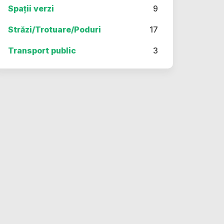
Spații verzi
9
Străzi/Trotuare/Poduri
17
Transport public
3