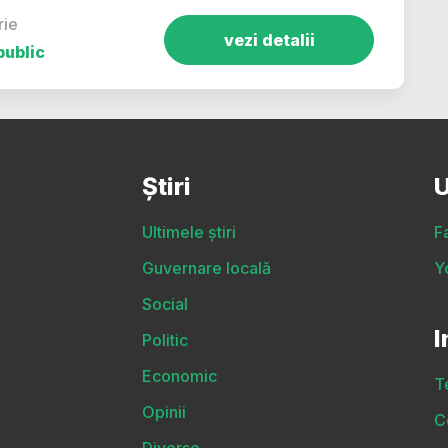
rie
vezi detalii
public
Știri
U
Ultimele știri
F
Guvernare locală
Y
Social
I
Politic
Economic
T
Opinii
C