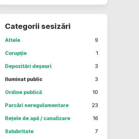
Categorii sesizări
Altele
9
Corupție
1
Depozitări deșeuri
3
Iluminat public
3
Ordine publică
10
Parcări neregulamentare
23
Rețele de apă / canalizare
16
Salubritate
7