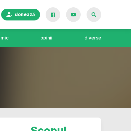
donează
omic
opinii
diverse
Scopul