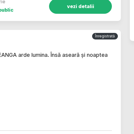
rie
vezi detalii
public
Înregistrată
REANGA arde lumina. Însă aseară și noaptea