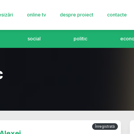
sizări
online tv
despre proiect
contacte
social
politic
econ
c
Înregistrată
 Alexei