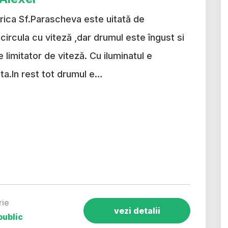
serica Sf.Parascheva este uitată de
 circula cu viteză ,dar drumul este îngust si
 limitator de viteză. Cu iluminatul e
gata.In rest tot drumul e…
rie
vezi detalii
public