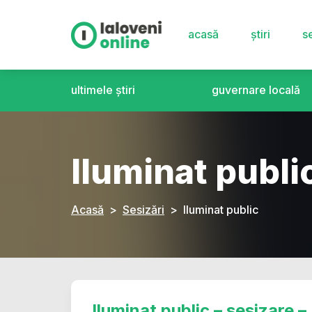
acasă
știri
se
ultimele știri
guvernare locală
Iluminat publi
Acasă
Sesizări
Iluminat public
Iluminat public – sesizare –