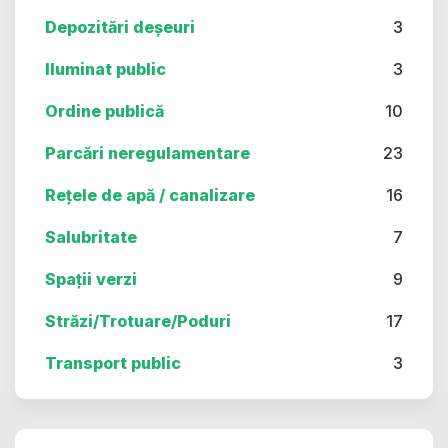
Depozitări deșeuri
3
Iluminat public
3
Ordine publică
10
Parcări neregulamentare
23
Rețele de apă / canalizare
16
Salubritate
7
Spații verzi
9
Străzi/Trotuare/Poduri
17
Transport public
3