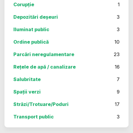
Corupție
1
Depozitări deșeuri
3
Iluminat public
3
Ordine publică
10
Parcări neregulamentare
23
Rețele de apă / canalizare
16
Salubritate
7
Spații verzi
9
Străzi/Trotuare/Poduri
17
Transport public
3