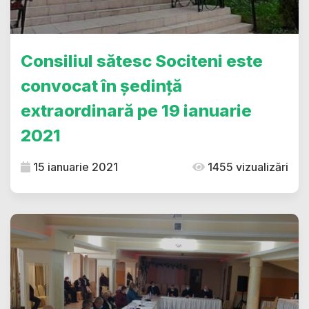
Consiliul sătesc Sociteni este
convocat în ședință
extraordinară pe 19 ianuarie
2021
15 ianuarie 2021
1455 vizualizări