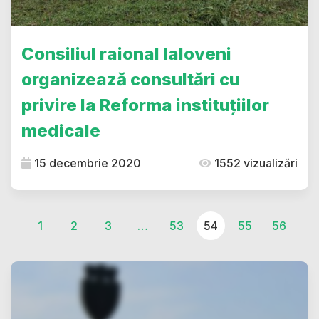
Consiliul raional Ialoveni
organizează consultări cu
privire la Reforma instituțiilor
medicale
15 decembrie 2020
1552 vizualizări
1
2
3
…
53
54
55
56