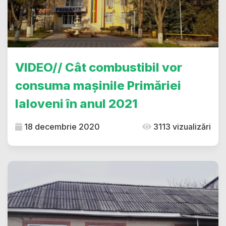
VIDEO// Cât combustibil vor
consuma mașinile Primăriei
Ialoveni în anul 2021
18 decembrie 2020
3113 vizualizări