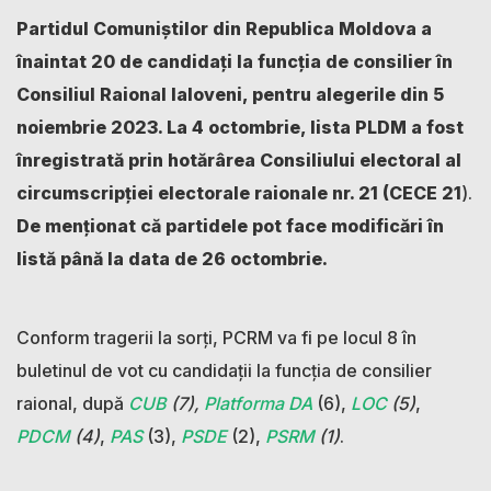
Partidul Comuniștilor din Republica Moldova
a
înaintat 20 de candidați la funcția de consilier în
Consiliul Raional Ialoveni, pentru alegerile din 5
noiembrie 2023. La 4 octombrie, lista PLDM a fost
înregistrată prin hotărârea Consiliului electoral al
circumscripției electorale raionale nr. 21 (CECE 21
).
De menționat că partidele pot face modificări în
listă până la data de 26 octombrie.
Conform tragerii la sorți, PCRM va fi pe locul 8 în
buletinul de vot cu candidații la funcția de consilier
raional, după
CUB
(7),
Platforma DA
(6),
LOC
(5)
,
PDCM
(4)
,
PAS
(3),
PSDE
(2),
PSRM
(1)
.