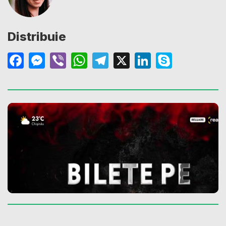
Distribuie
Facebook
Messenger
Viber
WhatsApp
Telegram
X
LinkedIn
Skype