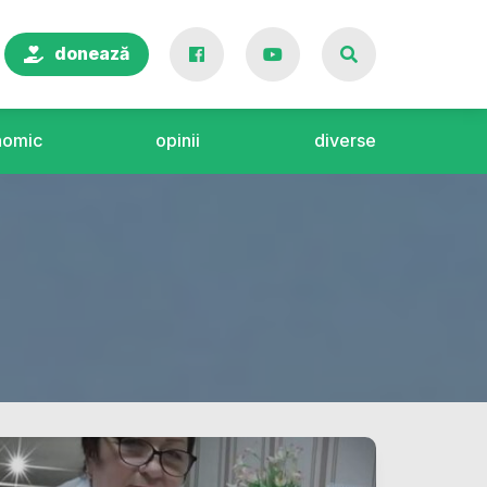
donează
nomic
opinii
diverse