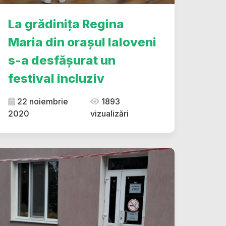
La grădinița Regina
Maria din orașul Ialoveni
s-a desfășurat un
festival incluziv
22 noiembrie
1893
2020
vizualizări