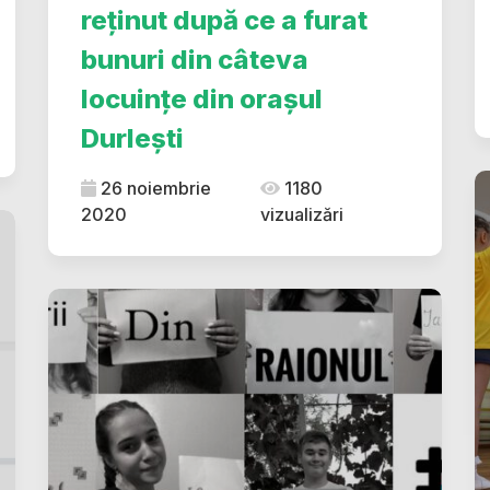
reținut după ce a furat
bunuri din câteva
locuințe din orașul
Durlești
26 noiembrie
1180
2020
vizualizări