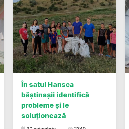
În satul Hansca
băștinașii identifică
probleme și le
soluționează
30 noiembrie
2340