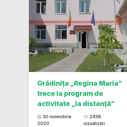
Grădinița „Regina Maria”
trece la program de
activitate „la distanță”
30 noiembrie
2498
2020
vizualizări