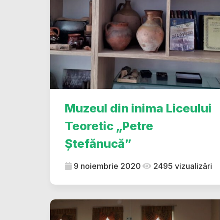
Muzeul din inima Liceului
Teoretic „Petre
Ștefănucă”
9 noiembrie 2020
2495 vizualizări