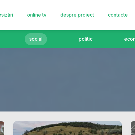
sizări
online tv
despre proiect
contacte
social
politic
eco