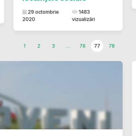
29 octombrie
1483
2020
vizualizări
1
2
3
…
76
77
78