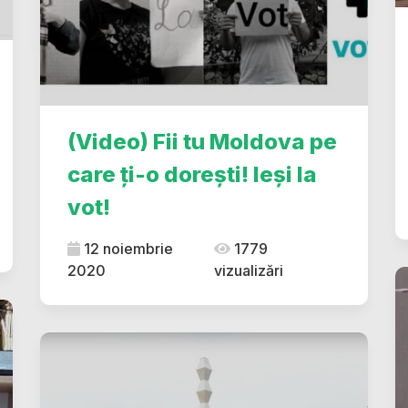
(Video) Fii tu Moldova pe
care ți-o dorești! Ieși la
vot!
12 noiembrie
1779
2020
vizualizări