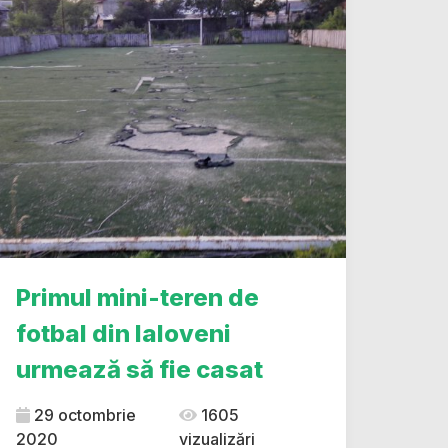
Primul mini-teren de
fotbal din Ialoveni
urmează să fie casat
29 octombrie
1605
2020
vizualizări