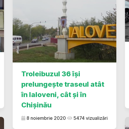
Troleibuzul 36 își
prelungește traseul atât
în Ialoveni, cât și în
Chișinău
8 noiembrie 2020
5474 vizualizări