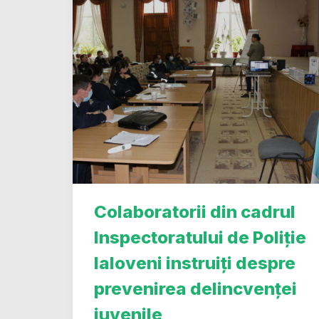
Colaboratorii din cadrul
Inspectoratului de Poliție
Ialoveni instruiți despre
prevenirea delincvenței
juvenile