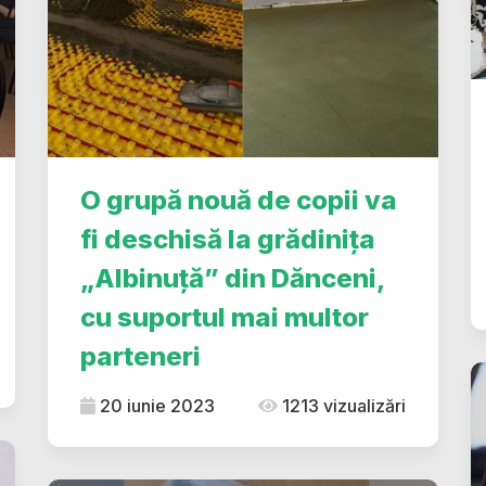
O grupă nouă de copii va
fi deschisă la grădinița
„Albinuță” din Dănceni,
cu suportul mai multor
parteneri
20 iunie 2023
1213 vizualizări