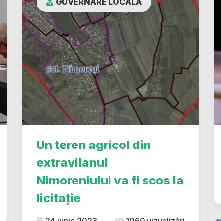
GUVERNARE LOCALĂ
Un teren agricol din
extravilanul
Nimoreniului va fi scos la
licitație
24 iunie 2023
1060 vizualizări