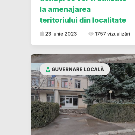
la amenajarea
teritoriului din localitate
23 iunie 2023
1757 vizualizări
GUVERNARE LOCALĂ