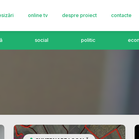
sizări
online tv
despre proiect
contacte
ă
social
politic
eco