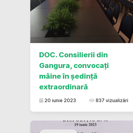
DOC. Consilierii din
Gangura, convocați
mâine în ședință
extraordinară
20 iunie 2023
837 vizualizări