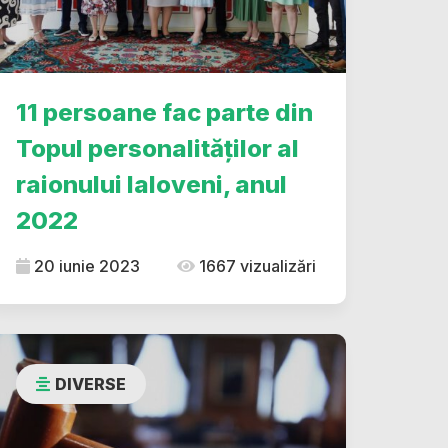
11 persoane fac parte din
Topul personalităților al
raionului Ialoveni, anul
2022
20 iunie 2023
1667 vizualizări
DIVERSE