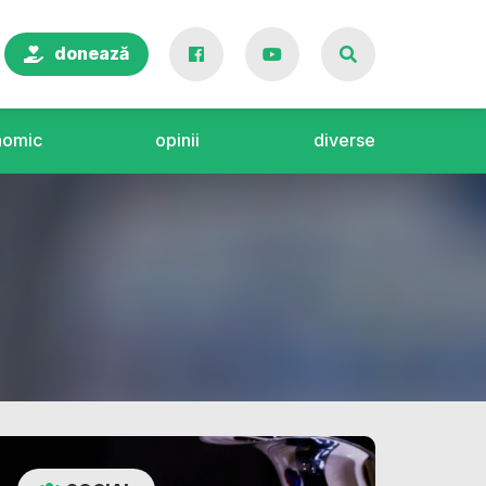
donează
nomic
opinii
diverse