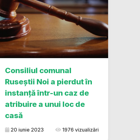
Consiliul comunal
Ruseștii Noi a pierdut în
instanță într-un caz de
atribuire a unui loc de
casă
20 iunie 2023
1976 vizualizări