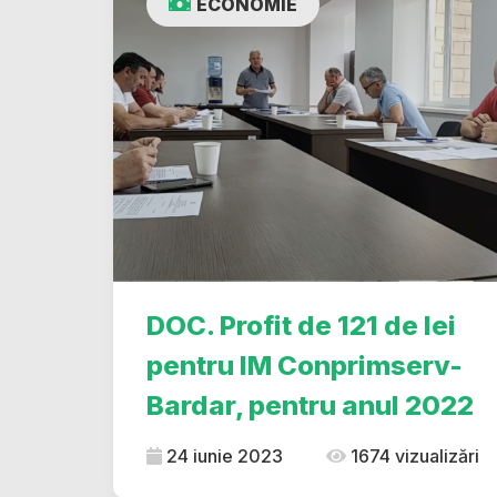
ECONOMIE
DOC. Profit de 121 de lei
pentru IM Conprimserv-
Bardar, pentru anul 2022
24 iunie 2023
1674 vizualizări