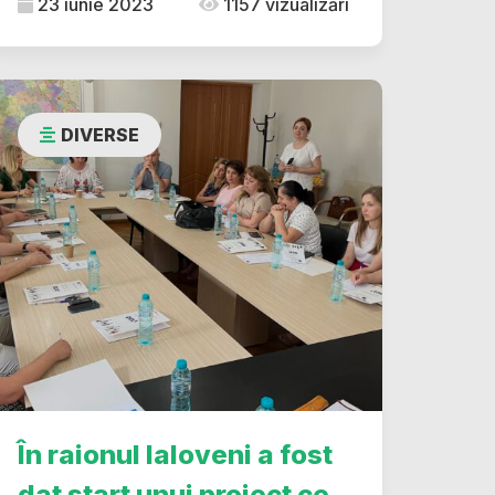
23 iunie 2023
1157 vizualizări
DIVERSE
În raionul Ialoveni a fost
dat start unui proiect ce