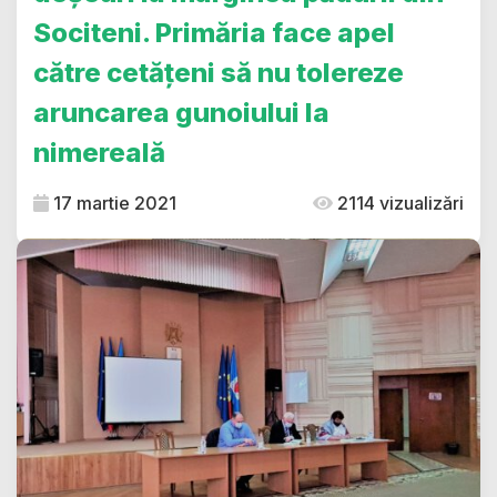
Sociteni. Primăria face apel
către cetățeni să nu tolereze
aruncarea gunoiului la
nimereală
17 martie 2021
2114 vizualizări