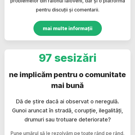
problemelor din raionul Ialoveni, dar și o platformă
pentru discuții și comentarii.
mai multe informații
97 sesizări
ne implicăm pentru o comunitate
mai bună
Dă de știre dacă ai observat o neregulă.
Gunoi aruncat în stradă, corupție, ilegalități,
drumuri sau trotuare deteriorate?
Pune umărul să le rezolvăm pe toate rând pe rând.