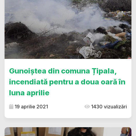
Gunoiștea din comuna Țipala,
incendiată pentru a doua oară în
luna aprilie
19 aprilie 2021
1430 vizualizări