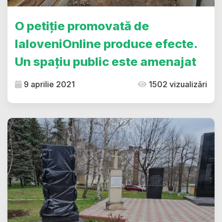
O petiție promovată de
IaloveniOnline produce efecte.
Un spațiu public este amenajat
9 aprilie 2021
1502 vizualizări