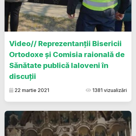
Video// Reprezentanții Bisericii
Ortodoxe și Comisia raională de
Sănătate publică Ialoveni în
discuții
22 martie 2021
1381 vizualizări