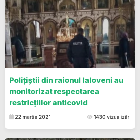
Polițiștii din raionul Ialoveni au
monitorizat respectarea
restricțiilor anticovid
22 martie 2021
1430 vizualizări