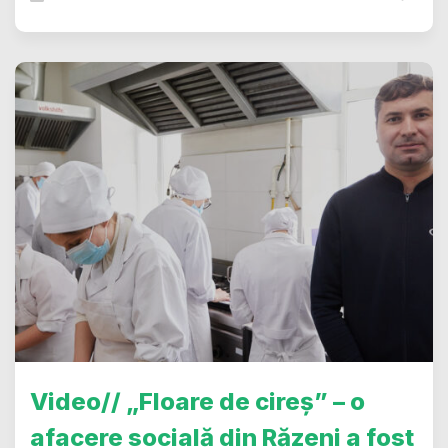
Video// „Floare de cireș” – o
afacere socială din Răzeni a fost