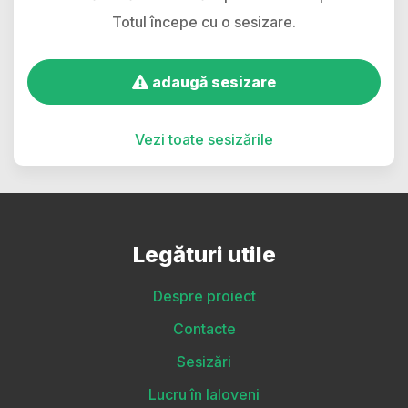
Totul începe cu o sesizare.
adaugă sesizare
Vezi toate sesizările
Legături utile
Despre proiect
Contacte
Sesizări
Lucru în Ialoveni