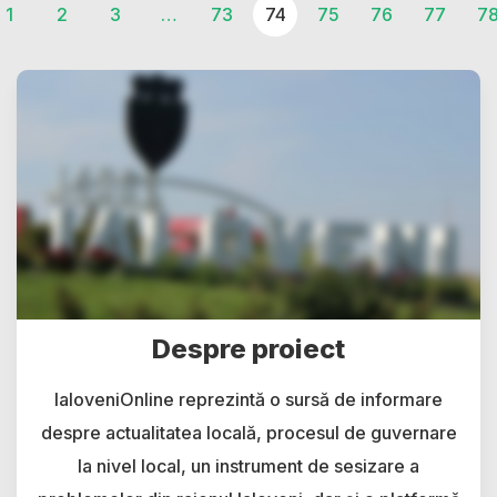
1
2
3
…
73
74
75
76
77
7
Despre proiect
IaloveniOnline reprezintă o sursă de informare
despre actualitatea locală, procesul de guvernare
la nivel local, un instrument de sesizare a